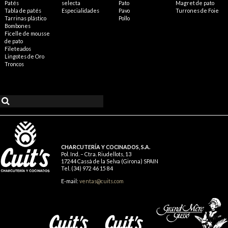
Patés
selecta
Pato
Magret de pato
Tabla de patés
Especialidades
Pavo
Turrones de Foie
Tarrinas plástico
Pollo
Bombones
Ficelle de mousse
de pato
Fileteados
Lingotes de Oro
Troncos
CHARCUTERÍA Y COCINADOS, S.A.
Pol. Ind. – Ctra. Riudellots, 13
17244 Cassà de la Selva (Girona) SPAIN
Tel. (34) 972 46 15 84
E-mail:
ventas@cuits.com