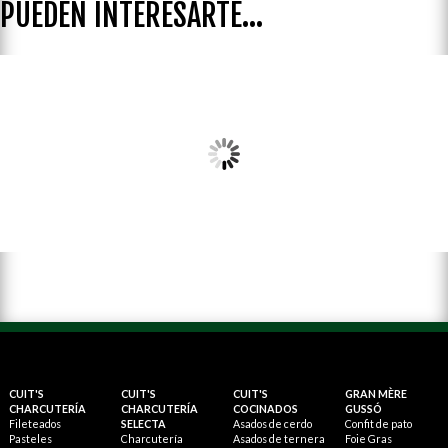
PUEDEN INTERESARTE...
Linea cocinados
CUIT'S
CUIT'S
CUIT'S
GRAN MÈRE
CHARCUTERÍA
CHARCUTERÍA
COCINADOS
GUSSÓ
Fileteados
SELECTA
Asados de cerdo
Confit de pato
Pasteles
Charcutería
Asados de ternera
Foie Gras