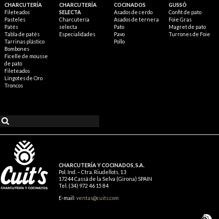
CHARCUTERÍA
CHARCUTERÍA
COCINADOS
GUSSÓ
Fileteados
SELECTA
Asados de cerdo
Confit de pato
Pasteles
Charcutería
Asados de ternera
Foie Gras
Patés
selecta
Pato
Magret de pato
Tabla de patés
Especialidades
Pavo
Turrones de Foie
Tarrinas plástico
Pollo
Bombones
Ficelle de mousse
de pato
Fileteados
Lingotes de Oro
Troncos
CHARCUTERÍA Y COCINADOS, S.A.
Pol. Ind. – Ctra. Riudellots, 13
17244 Cassà de la Selva (Girona) SPAIN
Tel. (34) 972 46 15 84
E-mail:
ventas@cuits.com