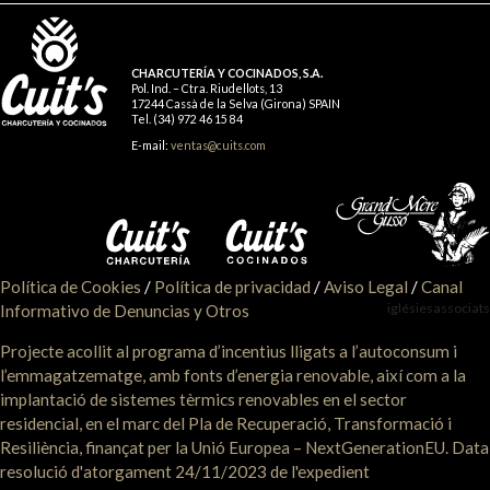
CHARCUTERÍA Y COCINADOS, S.A.
Pol. Ind. – Ctra. Riudellots, 13
17244 Cassà de la Selva (Girona) SPAIN
Tel. (34) 972 46 15 84
E-mail:
ventas@cuits.com
Política de Cookies
/
Política de privacidad
/
Aviso Legal
/
Canal
iglésiesassociats
Informativo de Denuncias y Otros
Projecte acollit al programa d’incentius lligats a l’autoconsum i
l’emmagatzematge, amb fonts d’energia renovable, així com a la
implantació de sistemes tèrmics renovables en el sector
residencial, en el marc del Pla de Recuperació, Transformació i
Resiliència, finançat per la Unió Europea – NextGenerationEU. Data
resolució d'atorgament 24/11/2023 de l'expedient