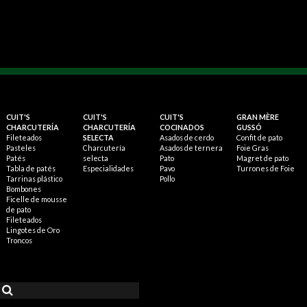
CUIT'S
CUIT'S
CUIT'S
GRAN MÈRE
CHARCUTERÍA
CHARCUTERÍA
COCINADOS
GUSSÓ
Fileteados
SELECTA
Asados de cerdo
Confit de pato
Pasteles
Charcutería
Asados de ternera
Foie Gras
Patés
selecta
Pato
Magret de pato
Tabla de patés
Especialidades
Pavo
Turrones de Foie
Tarrinas plástico
Pollo
Bombones
Ficelle de mousse
de pato
Fileteados
Lingotes de Oro
Troncos