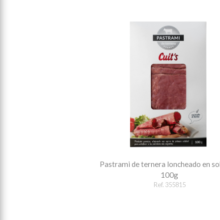
Pastrami de ternera loncheado en so
100g
Ref. 355815