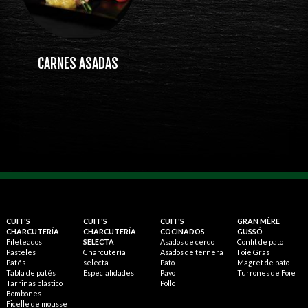
CARNES ASADAS
CUIT'S
CUIT'S
CUIT'S
GRAN MÈRE
CHARCUTERÍA
CHARCUTERÍA
COCINADOS
GUSSÓ
Fileteados
SELECTA
Asados de cerdo
Confit de pato
Pasteles
Charcutería
Asados de ternera
Foie Gras
Patés
selecta
Pato
Magret de pato
Tabla de patés
Especialidades
Pavo
Turrones de Foie
Tarrinas plástico
Pollo
Bombones
Ficelle de mousse