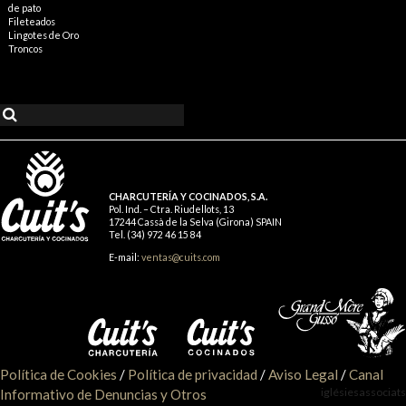
de pato
Fileteados
Lingotes de Oro
Troncos
CHARCUTERÍA Y COCINADOS, S.A.
Pol. Ind. – Ctra. Riudellots, 13
17244 Cassà de la Selva (Girona) SPAIN
Tel. (34) 972 46 15 84
E-mail:
ventas@cuits.com
Política de Cookies
/
Política de privacidad
/
Aviso Legal
/
Canal
iglésiesassociats
Informativo de Denuncias y Otros