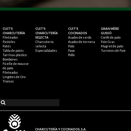
CUIT'S
CUIT'S
CUIT'S
GRAN MÈRE
CHARCUTERÍA
CHARCUTERÍA
COCINADOS
GUSSÓ
Fileteados
SELECTA
Asados de cerdo
Confit de pato
Pasteles
Charcutería
Asados de ternera
Foie Gras
Patés
selecta
Pato
Magret de pato
Tabla de patés
Especialidades
Pavo
Turrones de Foie
Tarrinas plástico
Pollo
Bombones
Ficelle de mousse
de pato
Fileteados
Lingotes de Oro
Troncos
CHARCUTERÍA Y COCINADOS, S.A.