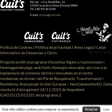
Pol. Ind. – Ctra. Riudellots, 13
17244 Cassà de la Selva (Girona) SPAIN
Tel. (34) 972 46 15 84
E-mail:
ventas@cuits.com
Política de Cookies
/
Política de privacidad
/
Aviso Legal
/
Canal
iglésiesassociats
Informativo de Denuncias y Otros
Projecte acollit al programa d’incentius lligats a l’autoconsum i
l’emmagatzematge, amb fonts d’energia renovable, així com a la
implantació de sistemes tèrmics renovables en el sector
residencial, en el marc del Pla de Recuperació, Transformació i
Resiliència, finançat per la Unió Europea – NextGenerationEU. Data
resolució d'atorgament 24/11/2023 de l'expedient
ICAD25/21/012331 del programa 2.
Este sitio utiliza cookies para mejorar su experiencia.
Aceptar
Leer