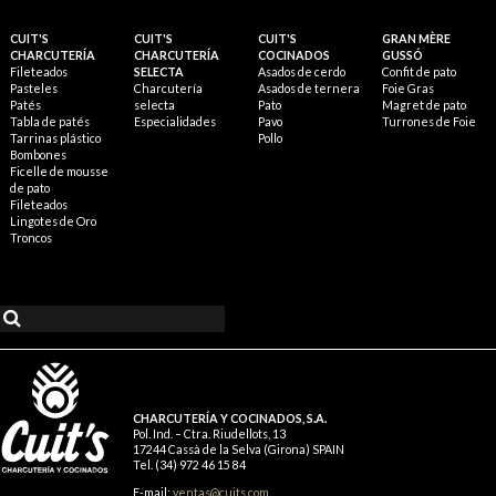
CUIT'S
CUIT'S
CUIT'S
GRAN MÈRE
CHARCUTERÍA
CHARCUTERÍA
COCINADOS
GUSSÓ
Fileteados
SELECTA
Asados de cerdo
Confit de pato
Pasteles
Charcutería
Asados de ternera
Foie Gras
Patés
selecta
Pato
Magret de pato
Tabla de patés
Especialidades
Pavo
Turrones de Foie
Tarrinas plástico
Pollo
Bombones
Ficelle de mousse
de pato
Fileteados
Lingotes de Oro
Troncos
CHARCUTERÍA Y COCINADOS, S.A.
Pol. Ind. – Ctra. Riudellots, 13
17244 Cassà de la Selva (Girona) SPAIN
Tel. (34) 972 46 15 84
E-mail:
ventas@cuits.com