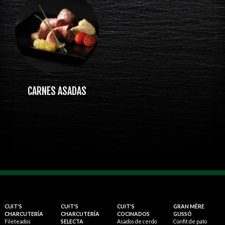
CARNES ASADAS
CUIT'S
CUIT'S
CUIT'S
GRAN MÈRE
CHARCUTERÍA
CHARCUTERÍA
COCINADOS
GUSSÓ
Fileteados
SELECTA
Asados de cerdo
Confit de pato