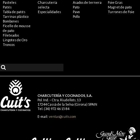
Pasteles
Charcutería
Asados de ternera
Foie Gras
Patés
selecta
Pato
Magret de pato
Tabla de patés
Especialidades
Pavo
Turrones de Foie
Tarrinas plástico
Pollo
Bombones
Ficelle de mousse
de pato
Fileteados
Lingotes de Oro
Troncos
CHARCUTERÍA Y COCINADOS, S.A.
Pol. Ind. – Ctra. Riudellots, 13
17244 Cassà de la Selva (Girona) SPAIN
Tel. (34) 972 46 15 84
E-mail:
ventas@cuits.com