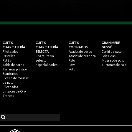
CUIT'S
CUIT'S
CUIT'S
GRAN MÈRE
CHARCUTERÍA
CHARCUTERÍA
COCINADOS
GUSSÓ
Fileteados
SELECTA
Asados de cerdo
Confit de pato
Pasteles
Charcutería
Asados de ternera
Foie Gras
Patés
selecta
Pato
Magret de pato
Tabla de patés
Especialidades
Pavo
Turrones de Foie
Tarrinas plástico
Pollo
Bombones
Ficelle de mousse
de pato
Fileteados
Lingotes de Oro
Troncos