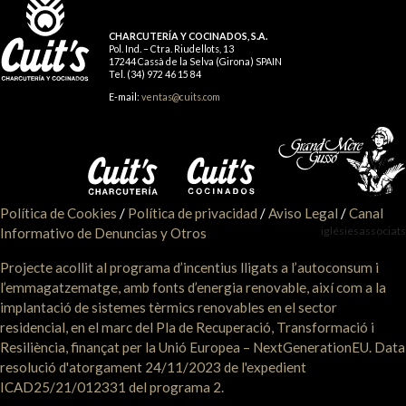
CHARCUTERÍA Y COCINADOS, S.A.
Pol. Ind. – Ctra. Riudellots, 13
17244 Cassà de la Selva (Girona) SPAIN
Tel. (34) 972 46 15 84
E-mail:
ventas@cuits.com
Política de Cookies
/
Política de privacidad
/
Aviso Legal
/
Canal
iglésiesassociats
Informativo de Denuncias y Otros
Projecte acollit al programa d’incentius lligats a l’autoconsum i
l’emmagatzematge, amb fonts d’energia renovable, així com a la
implantació de sistemes tèrmics renovables en el sector
residencial, en el marc del Pla de Recuperació, Transformació i
Resiliència, finançat per la Unió Europea – NextGenerationEU. Data
resolució d'atorgament 24/11/2023 de l'expedient
ICAD25/21/012331 del programa 2.