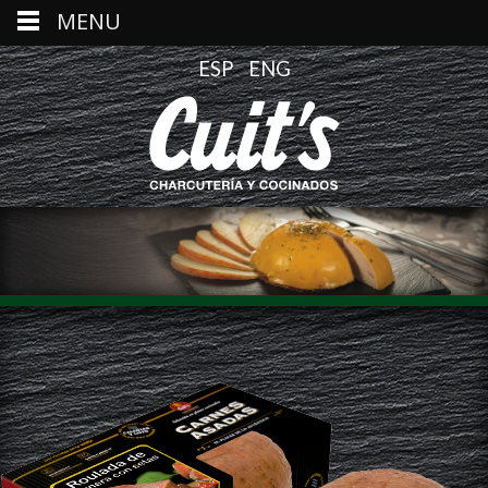
MENU
ESP
ENG