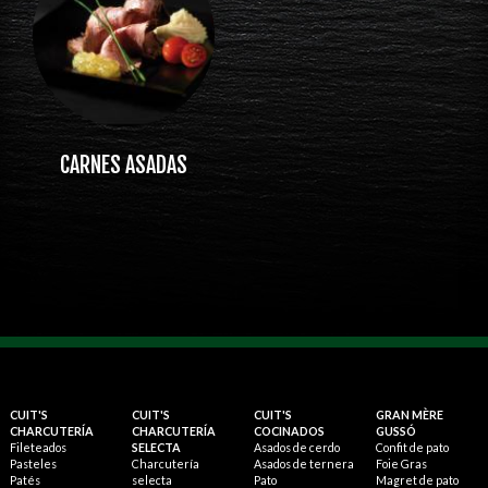
CARNES ASADAS
CUIT'S
CUIT'S
CUIT'S
GRAN MÈRE
CHARCUTERÍA
CHARCUTERÍA
COCINADOS
GUSSÓ
Fileteados
SELECTA
Asados de cerdo
Confit de pato
Pasteles
Charcutería
Asados de ternera
Foie Gras
Patés
selecta
Pato
Magret de pato