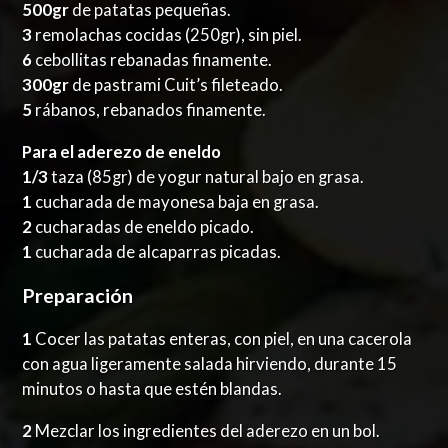
500gr
de patatas pequeñas.
3
remolachas cocidas (250gr), sin piel.
6
cebollitas rebanadas finamente.
300gr
de pastrami Cuit’s fileteado.
5
rábanos, rebanados finamente.
Para el aderezo de eneldo
1/3
taza (85gr) de yogur natural bajo en grasa.
1
cucharada de mayonesa baja en grasa.
2
cucharadas de eneldo picado.
1
cucharada de alcaparras picadas.
Preparación
1
Cocer las patatas enteras, con piel, en una cacerola
con agua ligeramente salada hirviendo, durante 15
minutos o hasta que estén blandas.
2
Mezclar los ingredientes del aderezo en un bol.