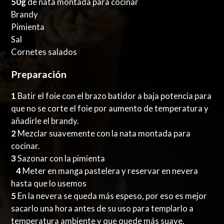
50g
de nata montada para cocinar
Brandy
Pimienta
Sal
Cornetes salados
Preparación
1
Batir el foie con el brazo batidor a baja potencia para
que no se corte el foie por aumento de temperatura y
añadirle el brandy.
2
Mezclar suavemente con la nata montada para
cocinar.
3
Sazonar con la pimienta
4
Meter en manga pastelera y reservar en nevera
hasta que lo usemos
5
En la nevera se queda más espeso, por eso es mejor
sacarlo una hora antes de su uso para templarlo a
temperatura ambiente y que quede más suave.