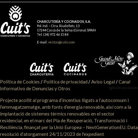
CHARCUTERÍA Y COCINADOS, S.A.
Pol. Ind. – Ctra. Riudellots, 13
17244 Cassà de la Selva (Girona) SPAIN
Tel. (34) 972 46 15 84
E-mail:
ventas@cuits.com
Política de Cookies
/
Política de privacidad
/
Aviso Legal
/
Canal
iglésiesassociats
Informativo de Denuncias y Otros
Projecte acollit al programa d’incentius lligats a l’autoconsum i
l’emmagatzematge, amb fonts d’energia renovable, així com a la
implantació de sistemes tèrmics renovables en el sector
residencial, en el marc del Pla de Recuperació, Transformació i
Resiliència, finançat per la Unió Europea – NextGenerationEU. Data
resolució d'atorgament 24/11/2023 de l'expedient