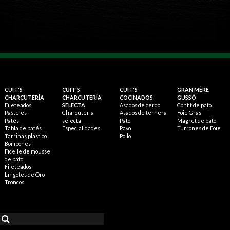
CUIT'S
CUIT'S
CUIT'S
GRAN MÈRE
CHARCUTERÍA
CHARCUTERÍA
COCINADOS
GUSSÓ
Fileteados
SELECTA
Asados de cerdo
Confit de pato
Pasteles
Charcutería
Asados de ternera
Foie Gras
Patés
selecta
Pato
Magret de pato
Tabla de patés
Especialidades
Pavo
Turrones de Foie
Tarrinas plástico
Pollo
Bombones
Ficelle de mousse
de pato
Fileteados
Lingotes de Oro
Troncos