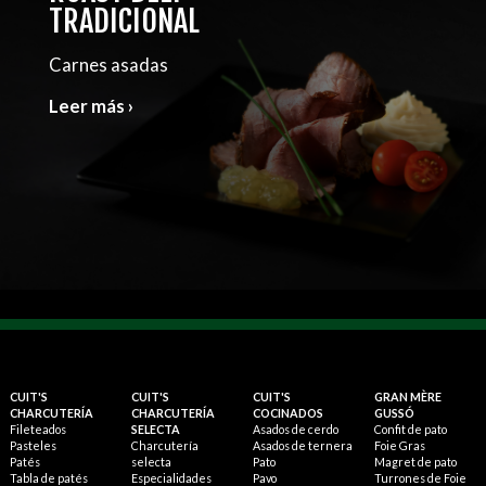
TRADICIONAL
Carnes asadas
Leer más ›
CUIT'S
CUIT'S
CUIT'S
GRAN MÈRE
CHARCUTERÍA
CHARCUTERÍA
COCINADOS
GUSSÓ
Fileteados
SELECTA
Asados de cerdo
Confit de pato
Pasteles
Charcutería
Asados de ternera
Foie Gras
Patés
selecta
Pato
Magret de pato
Tabla de patés
Especialidades
Pavo
Turrones de Foie