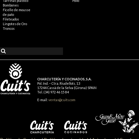
Tarrinas plástico
Pollo
Bombones
Ficelle de mousse
de pato
Fileteados
Lingotes de Oro
Troncos
CHARCUTERÍA Y COCINADOS, S.A.
Pol. Ind. – Ctra. Riudellots, 13
17244 Cassà de la Selva (Girona) SPAIN
Tel. (34) 972 46 15 84
E-mail:
ventas@cuits.com