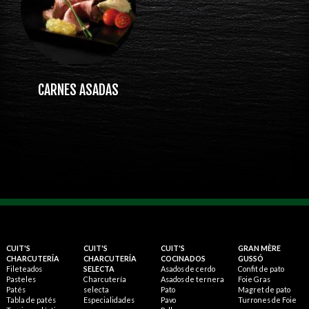
CARNES ASADAS
CUIT'S
CUIT'S
CUIT'S
GRAN MÈRE
CHARCUTERÍA
CHARCUTERÍA
COCINADOS
GUSSÓ
Fileteados
SELECTA
Asados de cerdo
Confit de pato
Pasteles
Charcutería
Asados de ternera
Foie Gras
Patés
selecta
Pato
Magret de pato
Tabla de patés
Especialidades
Pavo
Turrones de Foie