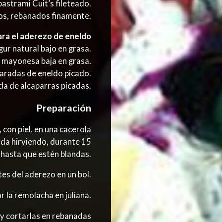
astrami Cuit’s fileteado.
s, rebanados finamente.
ara el aderezo de eneldo
ur natural bajo en grasa.
 mayonesa baja en grasa.
aradas de eneldo picado.
a de alcaparras picadas.
Preparación
 con piel, en una cacerola
da hirviendo, durante 15
 hasta que estén blandas.
es del aderezo en un bol.
 la remolacha en juliana.
 y cortarlas en rebanadas