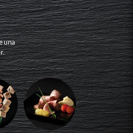
e una
r.