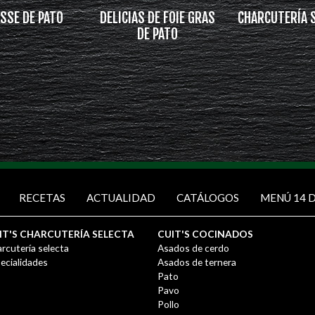
SSE DE PATO
DELICIAS DE FOIE GRAS
CHARCUTERÍA 
DE PATO
RECETAS
ACTUALIDAD
CATÁLOGOS
MENÚ 14 D
IT'S CHARCUTERÍA SELECTA
CUIT'S COCINADOS
rcutería selecta
Asados de cerdo
ecialidades
Asados de ternera
Pato
Pavo
Pollo