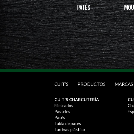
PATÉS
MOU
CUIT’S
PRODUCTOS
MARCAS
CUIT'S CHARCUTERÍA
CU
Fileteados
Cha
Pasteles
Esp
Patés
Tabla de patés
Tarrinas plástico