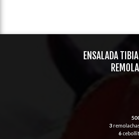
ENSALADA TIBIA
REMOLA
50
3
remolachas 
6
cebolli