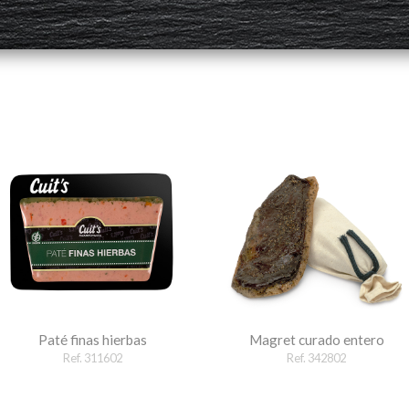
Paté finas hierbas
Magret curado entero
Ref. 311602
Ref. 342802