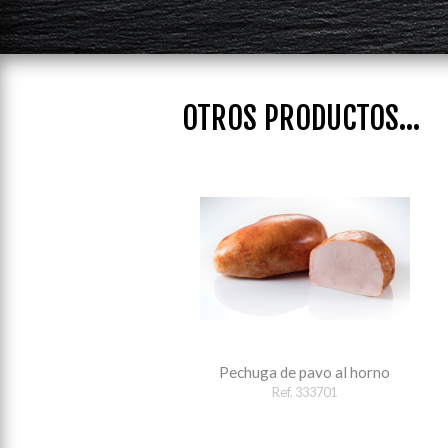
OTROS PRODUCTOS...
Pechuga de pavo al horno
Ref. 333701