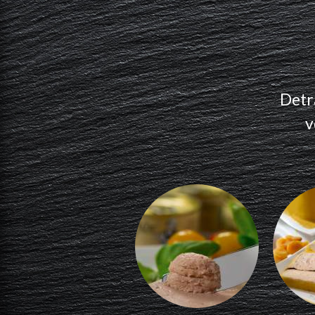
Detr
v