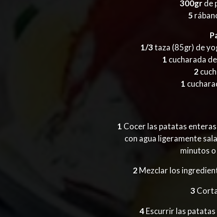
300gr
de p
5
rábano
P
1/3
taza (85gr) de yog
1
cucharada de
2
cuch
1
cucharad
1
Cocer las patatas enteras,
con agua ligeramente sala
minutos o
2
Mezclar los ingredient
3
Cortar
4
Escurrir las patatas