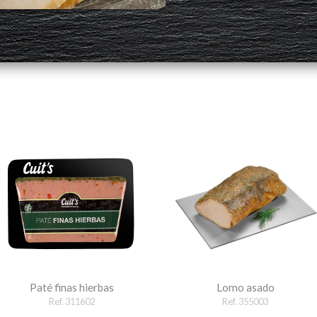
Paté finas hierbas
Lomo asado
Ref. 311602
Ref. 355003