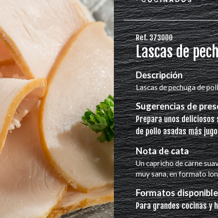
Ref. 373000
Lascas de pech
Descripción
Lascas de pechuga de pol
Sugerencias de pres
Prepara unos deliciosos 
de pollo asadas más jug
Nota de cata
Un capricho de carne suav
muy sana, en formato lon
Formatos disponibl
Para grandes cocinas y h