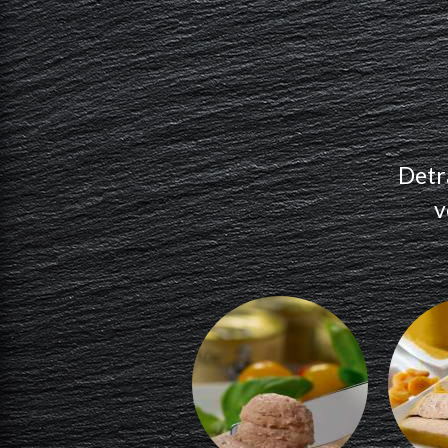
Detr
v