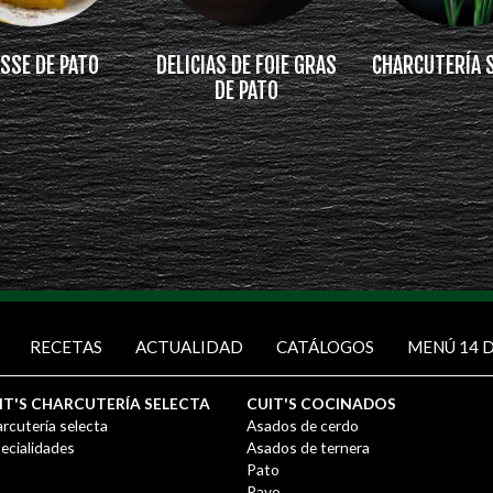
SSE DE PATO
DELICIAS DE FOIE GRAS
CHARCUTERÍA 
DE PATO
RECETAS
ACTUALIDAD
CATÁLOGOS
MENÚ 14 D
IT'S CHARCUTERÍA SELECTA
CUIT'S COCINADOS
rcutería selecta
Asados de cerdo
ecialidades
Asados de ternera
Pato
Pavo