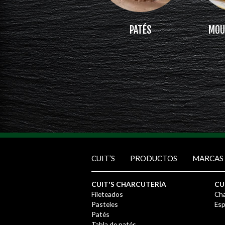
PATÉS
MOU
CUIT’S
PRODUCTOS
MARCAS
CUIT'S CHARCUTERÍA
CU
Fileteados
Cha
Pasteles
Esp
Patés
Tabla de patés