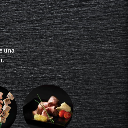
e una
r.