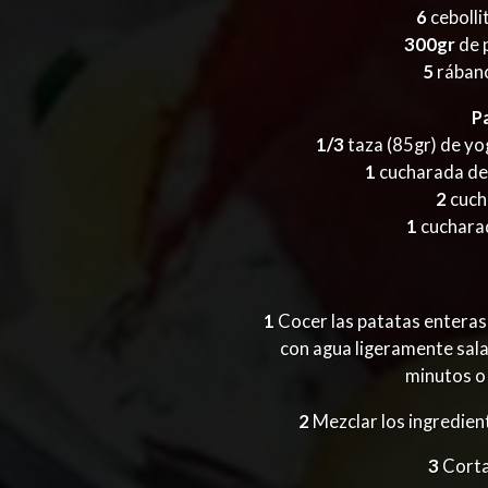
6
cebolli
300gr
de p
5
rábano
P
1/3
taza (85gr) de yog
1
cucharada de
2
cuch
1
cucharad
1
Cocer las patatas enteras,
con agua ligeramente sala
minutos o
2
Mezclar los ingredient
3
Cortar