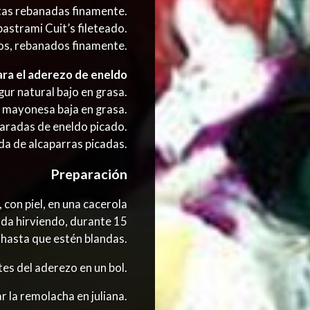
tas rebanadas finamente.
astrami Cuit’s fileteado.
s, rebanados finamente.
ara el aderezo de eneldo
ur natural bajo en grasa.
 mayonesa baja en grasa.
aradas de eneldo picado.
a de alcaparras picadas.
Preparación
 con piel, en una cacerola
da hirviendo, durante 15
 hasta que estén blandas.
es del aderezo en un bol.
 la remolacha en juliana.