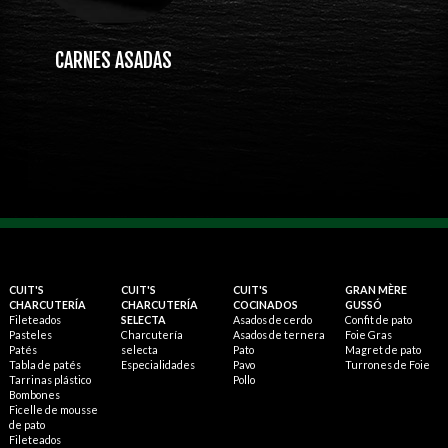
CARNES ASADAS
CUIT'S
CUIT'S
CUIT'S
GRAN MÈRE
CHARCUTERÍA
CHARCUTERÍA
COCINADOS
GUSSÓ
Fileteados
SELECTA
Asados de cerdo
Confit de pato
Pasteles
Charcutería
Asados de ternera
Foie Gras
Patés
selecta
Pato
Magret de pato
Tabla de patés
Especialidades
Pavo
Turrones de Foie
Tarrinas plástico
Pollo
Bombones
Ficelle de mousse
de pato
Fileteados