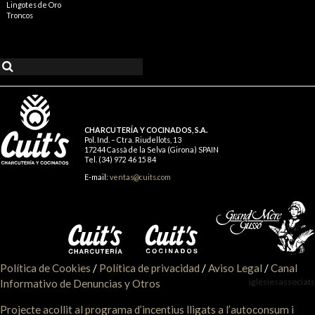
Lingotes de Oro
Troncos
CHARCUTERÍA Y COCINADOS, S.A.
Pol. Ind. – Ctra. Riudellots, 13
17244 Cassà de la Selva (Girona) SPAIN
Tel. (34) 972 46 15 84
E-mail:
ventas@cuits.com
Política de Cookies
/
Política de privacidad
/
Aviso Legal
/
Canal
iglésiesassociats
Informativo de Denuncias y Otros
Projecte acollit al programa d’incentius lligats a l’autoconsum i