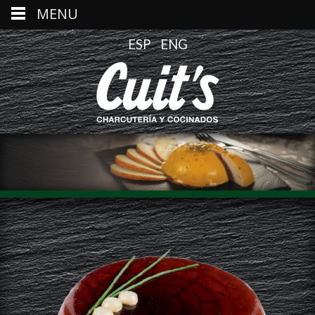
MENU
ESP
ENG