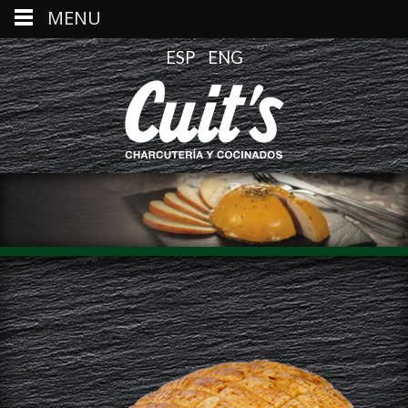
MENU
ESP
ENG