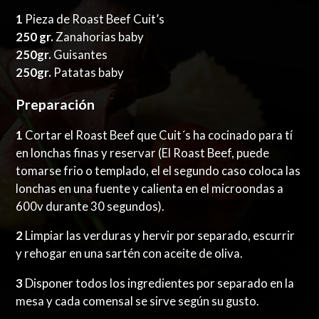
1
Pieza de Roast Beef Cuit’s
250 gr.
Zanahorias baby
250gr.
Guisantes
250gr.
Patatas baby
Preparación
1
Cortar el Roast Beef que Cuit´s ha cocinado para tí
en lonchas finas y reservar (El Roast Beef, puede
tomarse frio o templado, el el segundo caso coloca las
lonchas en una fuente y calienta en el microondas a
600v durante 30 segundos).
2
Limpiar las verduras y hervir por separado, escurrir
y rehogar en una sartén con aceite de oliva.
3
Disponer todos los ingredientes por separado en la
mesa y cada comensal se sirve según su gusto.