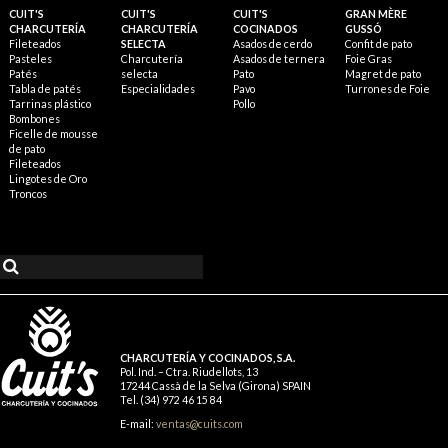
CUIT'S
CUIT'S
CUIT'S
GRAN MÈRE
CHARCUTERÍA
CHARCUTERÍA
COCINADOS
GUSSÓ
Fileteados
SELECTA
Asados de cerdo
Confit de pato
Pasteles
Charcutería
Asados de ternera
Foie Gras
Patés
selecta
Pato
Magret de pato
Tabla de patés
Especialidades
Pavo
Turrones de Foie
Tarrinas plástico
Pollo
Bombones
Ficelle de mousse
de pato
Fileteados
Lingotes de Oro
Troncos
CHARCUTERÍA Y COCINADOS, S.A.
Pol. Ind. – Ctra. Riudellots, 13
17244 Cassà de la Selva (Girona) SPAIN
Tel. (34) 972 46 15 84
E-mail:
ventas@cuits.com