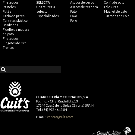
Fileteados
SELECTA
Asados de cerdo
Confit de pato
Pasteles
Charcutería
Asados de ternera
Foie Gras
Patés
selecta
Pato
Magret de pato
Tabla de patés
Especialidades
Pavo
Turrones de Foie
Tarrinas plástico
Pollo
Bombones
Ficelle de mousse
de pato
Fileteados
Lingotes de Oro
Troncos
CHARCUTERÍA Y COCINADOS, S.A.
Pol. Ind. – Ctra. Riudellots, 13
17244 Cassà de la Selva (Girona) SPAIN
Tel. (34) 972 46 15 84
E-mail:
ventas@cuits.com