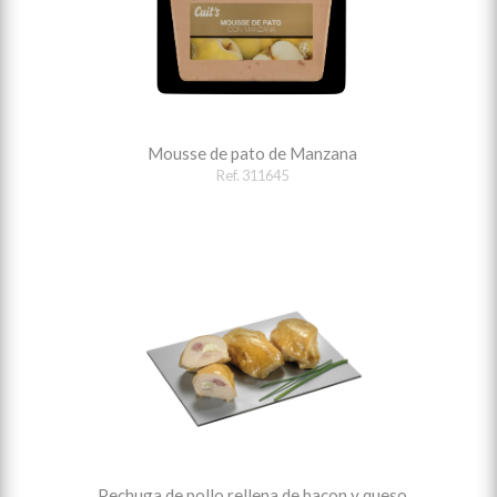
Mousse de pato de Manzana
Ref. 311645
Pechuga de pollo rellena de bacon y queso