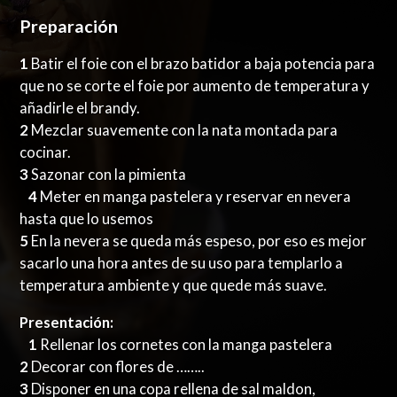
Preparación
1
Batir el foie con el brazo batidor a baja potencia para
que no se corte el foie por aumento de temperatura y
añadirle el brandy.
2
Mezclar suavemente con la nata montada para
cocinar.
3
Sazonar con la pimienta
4
Meter en manga pastelera y reservar en nevera
hasta que lo usemos
5
En la nevera se queda más espeso, por eso es mejor
sacarlo una hora antes de su uso para templarlo a
temperatura ambiente y que quede más suave.
Presentación:
1
Rellenar los cornetes con la manga pastelera
2
Decorar con flores de ……..
3
Disponer en una copa rellena de sal maldon,